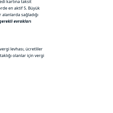
edi kartına taksit
örde en aktif 5. Büyük
r alanlarda sağladığı
gerekli evraklar
ı
rgi levhası, ücretliler
aklığı olanlar için vergi