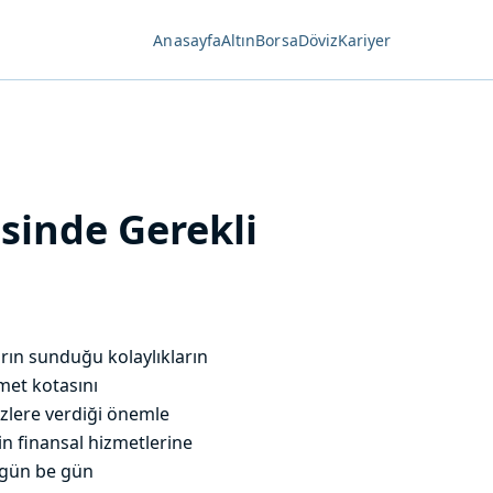
Anasayfa
Altın
Borsa
Döviz
Kariyer
sinde Gerekli
rın sunduğu kolaylıkların
met kotasını
izlere verdiği önemle
n finansal hizmetlerine
a gün be gün