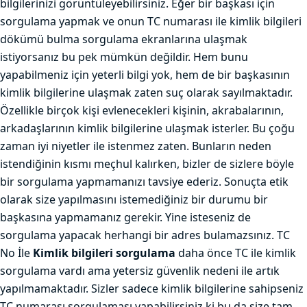
bilgilerinizi görüntüleyebilirsiniz. Eğer bir başkası için
sorgulama yapmak ve onun TC numarası ile kimlik bilgileri
dökümü bulma sorgulama ekranlarına ulaşmak
istiyorsanız bu pek mümkün değildir. Hem bunu
yapabilmeniz için yeterli bilgi yok, hem de bir başkasının
kimlik bilgilerine ulaşmak zaten suç olarak sayılmaktadır.
Özellikle birçok kişi evlenecekleri kişinin, akrabalarının,
arkadaşlarının kimlik bilgilerine ulaşmak isterler. Bu çoğu
zaman iyi niyetler ile istenmez zaten. Bunların neden
istendiğinin kısmı meçhul kalırken, bizler de sizlere böyle
bir sorgulama yapmamanızı tavsiye ederiz. Sonuçta etik
olarak size yapılmasını istemediğiniz bir durumu bir
başkasına yapmamanız gerekir. Yine isteseniz de
sorgulama yapacak herhangi bir adres bulamazsınız. TC
No İle
Kimlik bilgileri sorgulama
daha önce TC ile kimlik
sorgulama vardı ama yetersiz güvenlik nedeni ile artık
yapılmamaktadır. Sizler sadece kimlik bilgilerine sahipseniz
TC numarası sorgulaması yapabilirsiniz ki bu da size tam